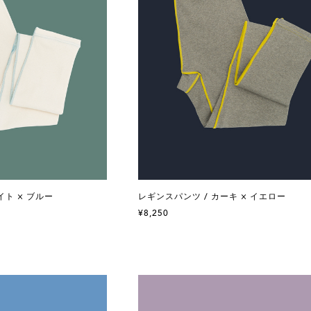
イト × ブルー
レギンスパンツ / カーキ × イエロー
¥8,250