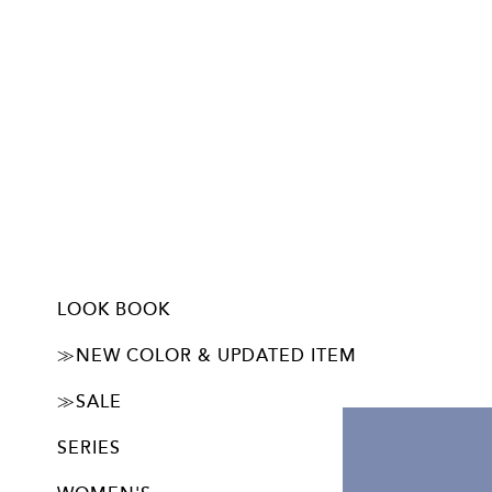
LOOK BOOK
ー初回限定 500円OFF！
ーJUBAN DO ONI パンツの特徴
ーUSER'S VOICE
IMAGE LOOK 1
IMAGE LOOK 2
≫NEW COLOR & UPDATED ITEM
ALL
カップ付きタンクトップ
≫SALE
旧デザイン・廃番アイテム20%OFF SALE開催中！
SERIES
basic シリーズ
Feel シリーズ
α シリーズ