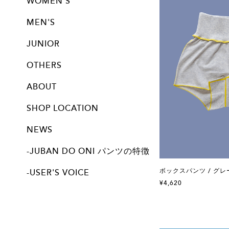
WOMEN'S
パンツ
トップス
ブラジャー
レギンス
サニタリー
MEN'S
パンツ
トップス
JUNIOR
パンツ| JUNIORサイズ展開アイテム
OTHERS
ALL
ABOUT
SHOP LOCATION
NEWS
-JUBAN DO ONI パンツの特徴
ボックスパンツ / グレ
-USER'S VOICE
¥4,620