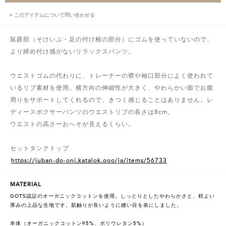
このアイテムについて問い合わせる
鼠蹊部（そけいぶ・足の付け根の部分）にゴムを使っていないので、
より締め付け感がないリラックスパンツ。
ウエストゴムの代わりに、トレーナーの襟や袖口部分によく使われて
いるリブ素材を使用。横方向の伸縮性が大きく、やわらかい面でお腹
周りをサポートしてくれるので、きつく感じることはありません。レ
ディースボクサーパンツのウエストリブの長さは8cm。
ウエストの高さーおへそが見えるくらい。
セットタンクトップ
https://juban-do-oni.katalok.ooo/ja/items/56733
MATERIAL
GOTS認証のオーガニックコットンを使用。しっとりとしたやわらかさと、程よい
厚みの上品な生地です。肌触りが良いように縫い目を表にしました。
本体（オーガニックコットン95%、ポリウレタン5%）