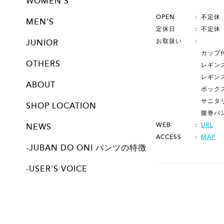
WOMEN'S
パンツ
トップス
ブラジャー
レギンス
サニタリー
OPEN
不定休（
MEN'S
定休日
不定休（
パンツ
トップス
お取扱い
JUNIOR
カップ
パンツ| JUNIORサイズ展開アイテム
OTHERS
レギン
ALL
レギン
ABOUT
ボック
サニタ
SHOP LOCATION
腹巻パ
WEB
URL
NEWS
ACCESS
MAP
-JUBAN DO ONI パンツの特徴
-USER'S VOICE