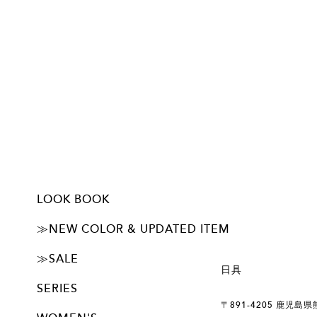
LOOK BOOK
ー初回限定 500円OFF！
ーJUBAN DO ONI パンツの特徴
ーUSER'S VOICE
IMAGE LOOK 1
IMAGE LOOK 2
≫NEW COLOR & UPDATED ITEM
ALL
カップ付きタンクトップ
≫SALE
日具
旧デザイン・廃番アイテム20%OFF SALE開催中！
SERIES
〒891-4205 鹿児島
basic シリーズ
Feel シリーズ
α シリーズ