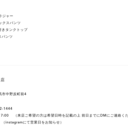
ブラジャー
ボックスパンツ
付きタンクトップ
スパンツ
務店
相馬市中野反町前4
2-1444
0-17:00 （来店ご希望の方は希望日時を記載の上 前日までにDMにご連絡く
（instagramにて営業日をお知らせ）