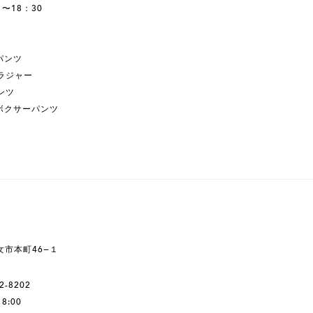
 〜18：30
パンツ
ブラジャー
パンツ
ボクサーパンツ
八女市本町46−１
2-8202
18:00