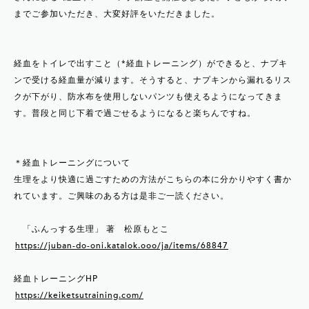
までご参加いただき、大変好評をいただきました。
経血をトイレで出すこと（*経血トレーニング）ができると、ナプキ
ンで受ける経血量が減ります。そうすると、ナプキンから漏れるリス
クが下がり、防水布を使用しないパンツも使えるようになってきま
す。普段と同じ下着で過ごせるようになると楽ちんですね。
＊経血トレーニングについて
生理をより快適に過ごすための方法がこちらの本に分かりやすく書か
れています。ご興味のある方は是非ご一読ください。
「ふんっする生理」 著 松原もとこ
https://juban-do-oni.katalok.ooo/ja/items/68847
経血トレーニングHP
https://keiketsutraining.com/