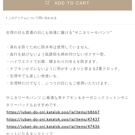
ADD TO CART
このアイテムについて問い合わせる
生理の日も普通の日にも快適に履ける”サニタリーモパンツ”
・蒸れを防ぐために防水布は使用していません。
・血行を妨げないよう鼠蹊部を締め付けないボクサー型。
・ハイウエストでお腹、腰まわりの冷えを防ぎます。
・ナプキンがズレないように羽がすっきりと収まる2重クロッチ。
・生理中でも楽しい色使いを。
・生理時だけでなく、ふつうの日にもご使用いただけます。
サニタリーモパンツ に最適な布ナプキン＆オーガニックコットンサニ
タリーパッドもおすすめです。
https://juban-do-oni.katalok.ooo/ja/items/68667
https://juban-do-oni.katalok.ooo/ja/items/47437
https://juban-do-oni.katalok.ooo/ja/items/47436
セットになるタンクトップ