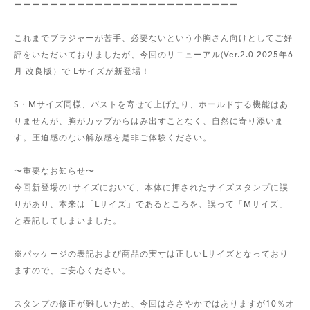
ーーーーーーーーーーーーーーーーーーーーーーーーー
これまでブラジャーが苦手、必要ないという小胸さん向けとしてご好
評をいただいておりましたが、今回のリニューアル(Ver.2.0 2025年6
月 改良版）で Lサイズが新登場！
S・Mサイズ同様、バストを寄せて上げたり、ホールドする機能はあ
りませんが、胸がカップからはみ出すことなく、自然に寄り添いま
す。圧迫感のない解放感を是非ご体験ください。
〜重要なお知らせ〜
今回新登場のLサイズにおいて、本体に押されたサイズスタンプに誤
りがあり、本来は「Lサイズ」であるところを、誤って「Mサイズ」
と表記してしまいました。
※パッケージの表記および商品の実寸は正しいLサイズとなっており
ますので、ご安心ください。
スタンプの修正が難しいため、今回はささやかではありますが10％オ