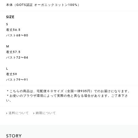
本体（GOTS認証 オーガニックコットン100%）
SIZE
S
着丈56.5
バスト68〜80
M
着丈57.5
バスト72〜84
L
着丈59
バスト79〜91
＊こちらの商品は、宅配便６０サイズ（全国一律935円）でのお届けになります。
＊お使いのブラウザ環境によって実際の色と異なる場合があります。ご了承下さ
い。
送料について
納期について
STORY