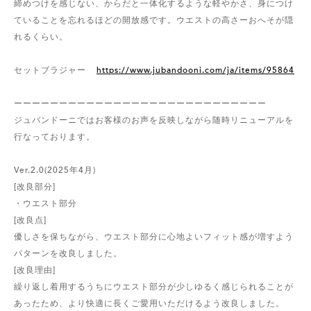
締めつけを感じない、からだと一体化するような軽やかさ、身につけ
ていることを忘れるほどの開放感です。ウエストの高さーおへそが隠
れるくらい。
セットブラジャー
https://www.jubandooni.com/ja/items/95864
ーーーーーーーーーーーーーーーーーーーーーーーーーーーー
ジュバンドーニではお客様のお声を反映しながら随時リニューアルを
行なっております。
Ver.2.0(2025年4月)
[改良部分]
・ウエスト部分
[改良点]
優しさを保ちながら、ウエスト部分に心地よいフィット感が増すよう
パターンを改良しました。
[改良理由]
繰り返し着用するうちにウエスト部分が少しゆるく感じられることが
あったため、より快適に長くご愛用いただけるよう改良しました。