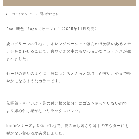
このアイテムについて問い合わせる
Feel 新色 “Sage（セージ）”〈2025年11月発売〉
淡いグリーンの生地に、オレンジベージュのほんのり光沢のあるステ
ッチを合わせることで、爽やかさの中にもやわらかなニュアンスが生
まれました。
セージの香りのように、身につけるとふっと気持ちが整い、心まで軽
やかになるようなカラーです。
鼠蹊部（そけいぶ・足の付け根の部分）にゴムを使っていないので、
より締め付け感がないリラックスパンツ。
basicシリーズより薄い生地で、夏の蒸し暑さや薄手のアウターにも
響かない着心地が実現しました。