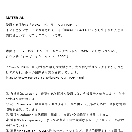
MATERIAL
使用する生地は「bioRe（ビオリ） COTTON」。
インドとタンザニアで展開されている「bioRe PROJECT*」から生まれた人と環
境に優しいオーガニックコットンです。
本体（bioRe COTTON オーガニックコットン 94%、ポリウレタン6%）
クロッチ（オーガニックコットン 100%）
＊*bioRe PROJECTは世界で最も大規模かつ、先進的なプロジェクトのひとつと
して知られ、数々の国際的な賞を受賞しています。
https://www.panoco.co.jp/bioRe_COTTON.html
① 有機農法/Organic : 農薬や化学肥料を使用しない有機農法と輪作により、健全
な土壌が保たれます
② 公正/Fairness : 綿農家やテキスタイル工場で働く人たちのために、適切な労働
環境を提供しています
③ 環境/Ecology : 自然環境に配慮し、有害な化学物質を使用しません
④ 透明性/Transparency : すべての製造工程で厳重なトレーサビリティーの管理
を行っています
⑤ 革新/Innovation : CO2の削減やオフセットなど、長期的視野をもって環境に