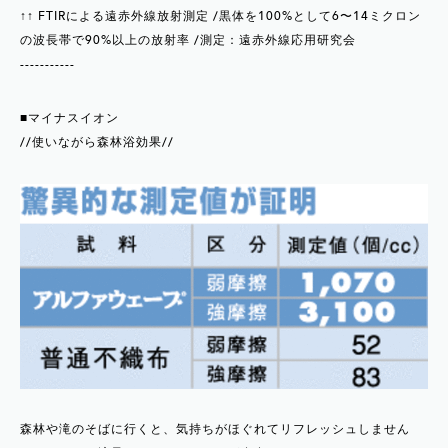
↑↑ FTIRによる遠赤外線放射測定 /黒体を100%として6〜14ミクロン
の波長帯で90%以上の放射率 /測定：遠赤外線応用研究会
-----------
■マイナスイオン
//使いながら森林浴効果//
森林や滝のそばに行くと、気持ちがほぐれてリフレッシュしません