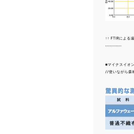
↑↑ FTIRに
-----------
■マイナスイオ
//使いながら森