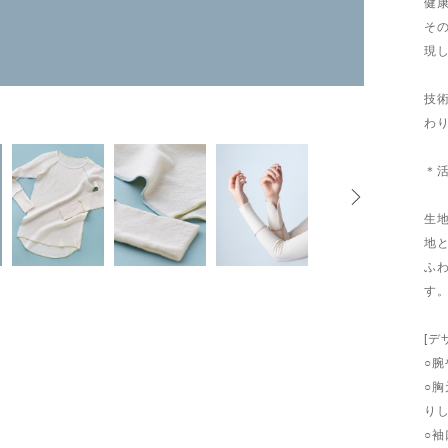
健
そ
現
技
わ
＊
生
地
ふ
す
[デ
○
○
り
○