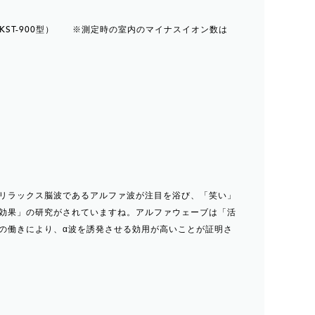
R KST-900型） ※測定時の室内のマイナスイオン数は
リラックス脳波であるアルファ波が注目を浴び、「笑い」
効果」の研究がされていますね。アルファウェーブは「活
の働きにより、α波を誘発させる効用が高いことが証明さ