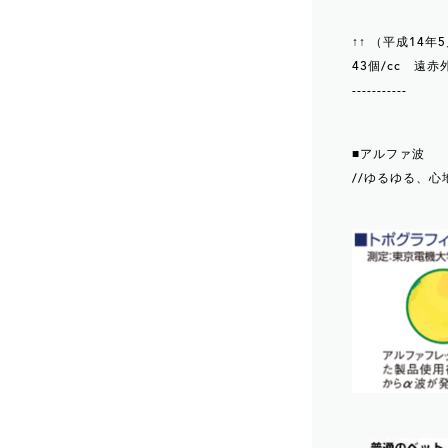
↑↑ （平成14
43個/cc 遠
-----------
■アルファ波
//ゆるゆる、心