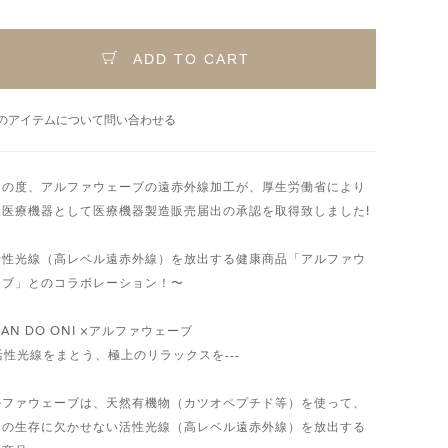
ADD TO CART
のアイテムについて問い合わせる
この度、アルファウェーブの遠赤外線加工が、厚生労働省により
般医療機器として医療機器製造販売届出の承認を取得致しました!
活性光線（高レベル遠赤外線）を放出する健康商品「アルファウ
ーブ」とのコラボレーション！〜
BAN DO ONI ×アルファウェーブ
-活性光線をまとう、極上のリラックスを---
ルファウェーブは、天然有機物（カツオペプチド等）を使って、
物の生存に欠かせない活性光線（高レベル遠赤外線）を放出する