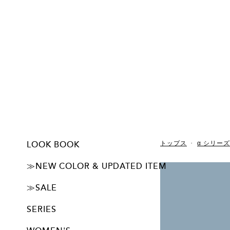
LOOK BOOK
トップス
α シリーズ
ー初回限定 500円OFF！
ーJUBAN DO ONI パンツの特徴
ーUSER'S VOICE
IMAGE LOOK 1
IMAGE LOOK 2
≫NEW COLOR & UPDATED ITEM
ALL
カップ付きタンクトップ
≫SALE
旧デザイン・廃番アイテム20%OFF SALE開催中！
SERIES
basic シリーズ
Feel シリーズ
α シリーズ