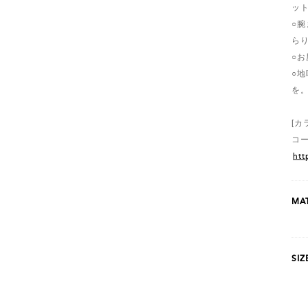
ッ
○
ら
○
○
を
[カ
コ
htt
MAT
SIZ