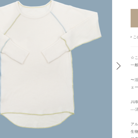
こ
☆
一
〜
ェ
JU
--
ア
生