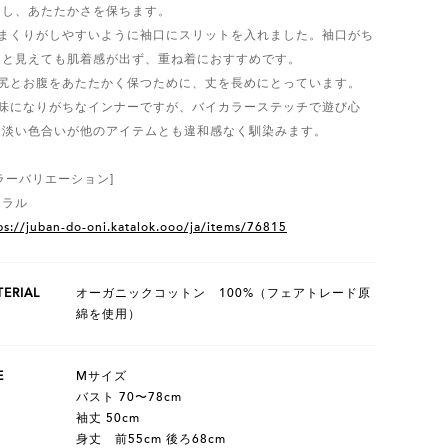
トし、あたたかさを保ちます。
腕まくりがしやすいように袖口にスリットを入れました。袖口がち
りと見えても肌着感が出ず、重ね着におすすめです。
お尻とお腹をあたたかく保つために、丈を長めにとっています。
地味になりがちなインナーですが、バイカラーステッチで遊び心
。淡い色合いが他のアイテムとも違和感なく馴染みます。
ラーバリエーション]
ーラル
ps://juban-do-oni.katalok.ooo/ja/items/76815
ERIAL
オーガニックコットン 100%（フェアトレード原
綿を使用）
E
Mサイズ
バスト 70〜78cm
袖丈 50cm
身丈 前55cm 後ろ68cm