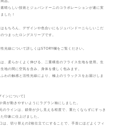
康商品。
の素晴らしい技術とジュバンドーニのコラボレーションが遂に実
しました！
術はもちろん、デザインや色合いにもジュバンドーニらしいこだ
りのつまったロングスリーブです。
活性光線について詳しくはSTORY欄をご覧ください。
地は、柔らかくよく伸びる、二重構造のフライス生地を使用。生
と生地の間に空気を含み、身体を優しく包みます。
わふわの触感と活性光線により、極上のリラックスをお届けしま
。
ザインについて]
腕や肩が動きやすいようにラグラン袖にしました。
胸元のラインは、鎖骨が少し見える程度で、重たくならずにすっき
した印象に仕上げました。
袖口は、切り替えの2枚仕立てにすることで、手首にほどよくフィ