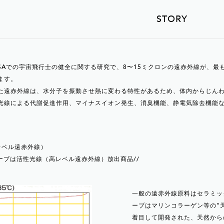
STORY
NASAでの宇宙飛行士の健全に関する研究で、8〜15ミクロンの遠赤外線が、
ます。
た遠赤外線は、水分子を振動させ熱に変わる特性があるため、体内からじん
光線による代謝促進作用、マイナスイオン発生、消臭機能、静電気除去機能な
レベル遠赤外線）
ェーブは活性光線（高レベル遠赤外線）放出商品//
一般の遠赤外線原料はセラミッ
ーブはマリンコラーゲン等の“
着目して開発された、天然から