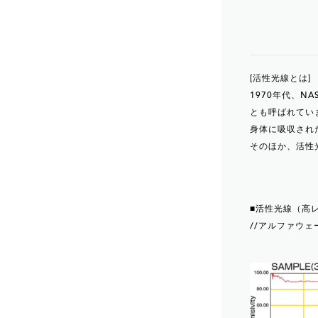
[活性光線とは]
1970年代、
とも呼ばれてい
身体に吸収され
そのほか、活性
■活性光線（高
//アルファウ