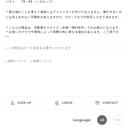
バスト 75～95 （～Cカップ）
＊着心地のことを考えて肩紐にはアジャスターを付けておりません。胸が大きい方
には支えきれない可能性がありますので、Cカップまでの対応とさせて頂きます。
＊こちらの商品は、宅配便６０サイズ（全国一律935円）でのお届けになります。
＊お使いのブラウザ環境によって実際の色と異なる場合があります。ご了承下さ
い。
この商品はギフト設定をお選びいただけます
送料について
納期について
SIGN UP
LOGIN
CONTACT
Language:
JA
EN