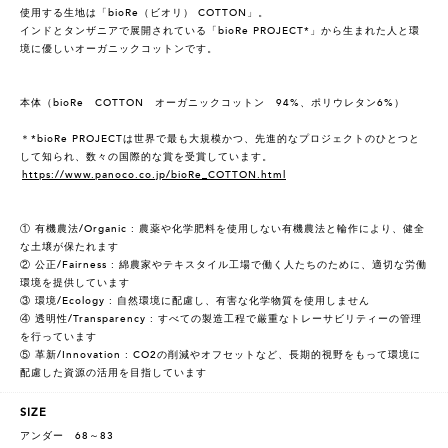
使用する生地は「bioRe（ビオリ） COTTON」。
インドとタンザニアで展開されている「bioRe PROJECT*」から生まれた人と環
境に優しいオーガニックコットンです。
本体（bioRe COTTON オーガニックコットン 94%、ポリウレタン6%）
＊*bioRe PROJECTは世界で最も大規模かつ、先進的なプロジェクトのひとつと
して知られ、数々の国際的な賞を受賞しています。
https://www.panoco.co.jp/bioRe_COTTON.html
① 有機農法/Organic : 農薬や化学肥料を使用しない有機農法と輪作により、健全
な土壌が保たれます
② 公正/Fairness : 綿農家やテキスタイル工場で働く人たちのために、適切な労働
環境を提供しています
③ 環境/Ecology : 自然環境に配慮し、有害な化学物質を使用しません
④ 透明性/Transparency : すべての製造工程で厳重なトレーサビリティーの管理
を行っています
⑤ 革新/Innovation : CO2の削減やオフセットなど、長期的視野をもって環境に
配慮した資源の活用を目指しています
SIZE
アンダー 68～83